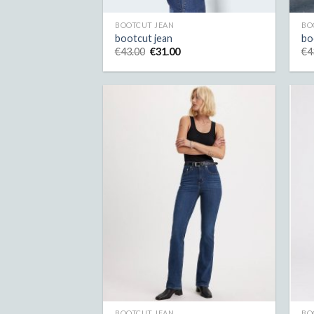
BOOTCUT JEAN
BO
bootcut jean
bo
€
43.00
€
31.00
€
4
BOOTCUT JEAN
BO