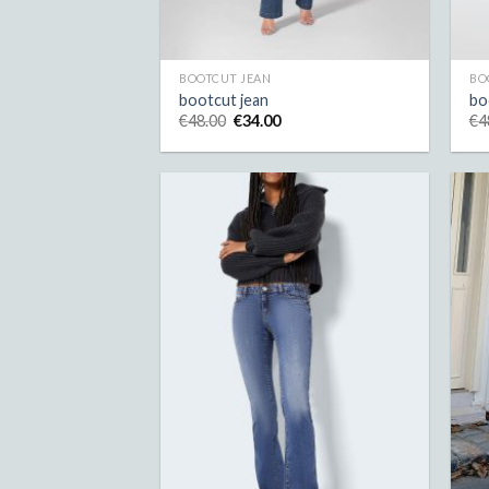
BOOTCUT JEAN
BO
bootcut jean
bo
€
48.00
€
34.00
€
4