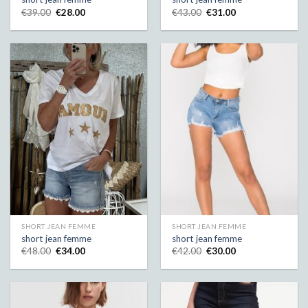
€
39.00
€
28.00
€
43.00
€
31.00
SHORT JEAN FEMME
SHORT JEAN FEMME
short jean femme
short jean femme
€
48.00
€
34.00
€
42.00
€
30.00