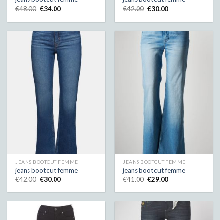
€
48.00
€
34.00
€
42.00
€
30.00
JEANS BOOTCUT FEMME
JEANS BOOTCUT FEMME
jeans bootcut femme
jeans bootcut femme
€
42.00
€
30.00
€
41.00
€
29.00