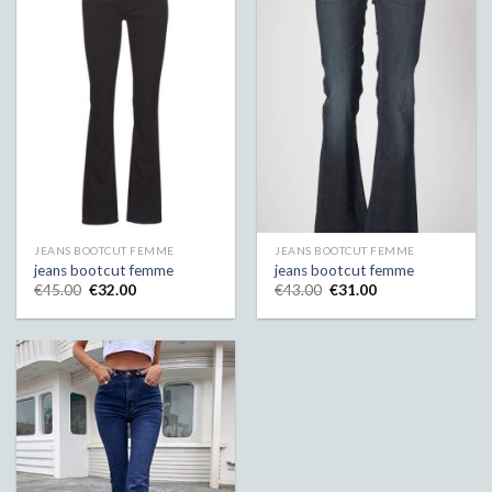
JEANS BOOTCUT FEMME
JEANS BOOTCUT FEMME
jeans bootcut femme
jeans bootcut femme
€
45.00
€
32.00
€
43.00
€
31.00