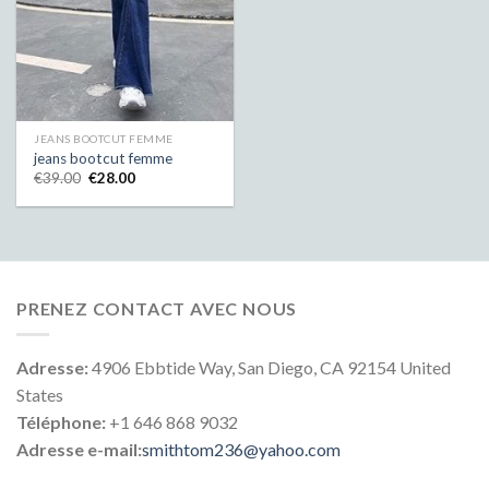
JEANS BOOTCUT FEMME
jeans bootcut femme
€
39.00
€
28.00
PRENEZ CONTACT AVEC NOUS
Adresse:
4906 Ebbtide Way, San Diego, CA 92154 United
States
Téléphone:
+1 646 868 9032
Adresse e-mail:
smithtom236@yahoo.com