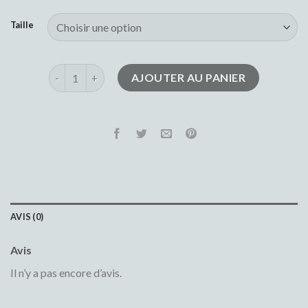
Taille
quantité de jean boyfriend femme
AJOUTER AU PANIER
AVIS (0)
Avis
Il n’y a pas encore d’avis.