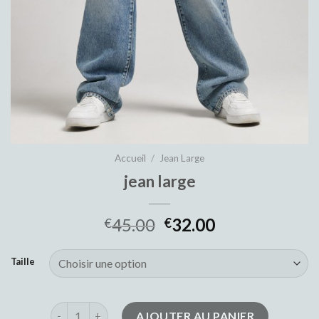
Accueil
/
Jean Large
jean large
45.00
32.00
€
€
Taille
quantité de jean large
AJOUTER AU PANIER