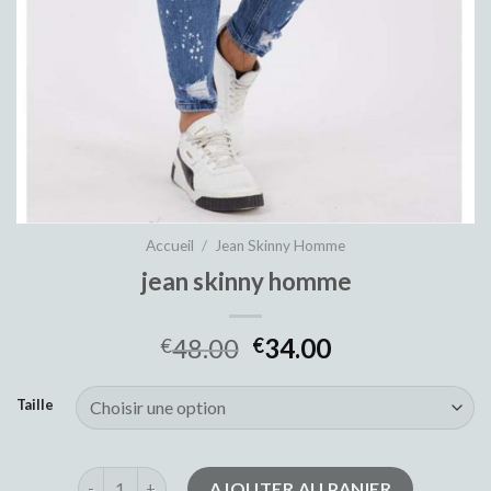
Accueil
/
Jean Skinny Homme
jean skinny homme
48.00
34.00
€
€
Taille
quantité de jean skinny homme
AJOUTER AU PANIER