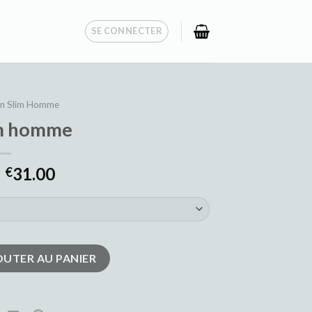
SE CONNECTER
an Slim Homme
im homme
31.00
€
 homme
OUTER AU PANIER