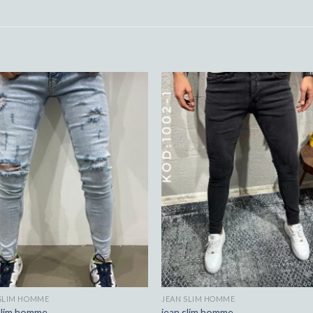
 SLIM HOMME
JEAN SLIM HOMME
slim homme
jean slim homme