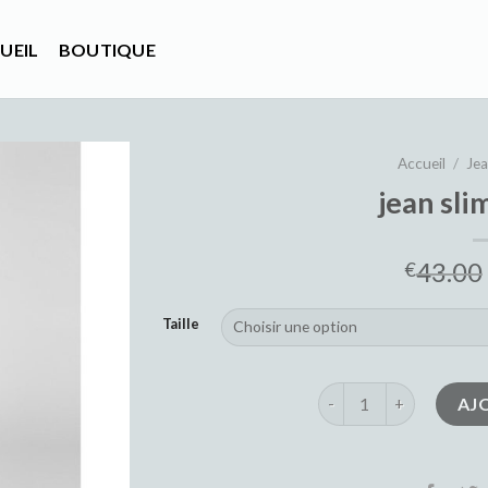
UEIL
BOUTIQUE
Accueil
/
Je
jean sl
43.00
€
Taille
quantité de jean slim
AJ