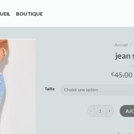
UEIL
BOUTIQUE
Accueil
/
jean 
45.00
€
Taille
quantité de jean stras
AJ