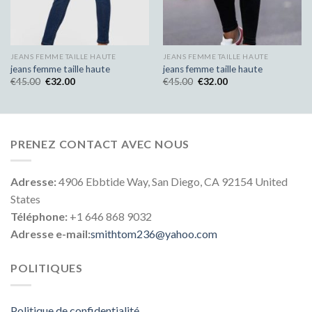
JEANS FEMME TAILLE HAUTE
JEANS FEMME TAILLE HAUTE
jeans femme taille haute
jeans femme taille haute
€
45.00
€
32.00
€
45.00
€
32.00
PRENEZ CONTACT AVEC NOUS
Adresse:
4906 Ebbtide Way, San Diego, CA 92154 United
States
Téléphone:
+1 646 868 9032
Adresse e-mail:
smithtom236@yahoo.com
POLITIQUES
Politique de confidentialité