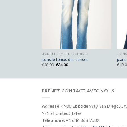
CERISES
JEANS LE TEMPS DES CERISES
JEANS
 cerises
jeans le temps des cerises
jeans
€
48.00
€
34.00
€
48.
PRENEZ CONTACT AVEC NOUS
Adresse:
4906 Ebbtide Way, San Diego, CA
92154 United States
Téléphone:
+1 646 868 9032