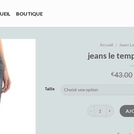
UEIL
BOUTIQUE
Accueil
/
Jeans L
jeans le tem
43.00
€
Taille
quantité de jeans le te
AJ