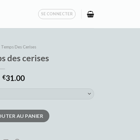
SE CONNECTER
e Temps Des Cerises
ps des cerises
31.00
€
mps des cerises
OUTER AU PANIER