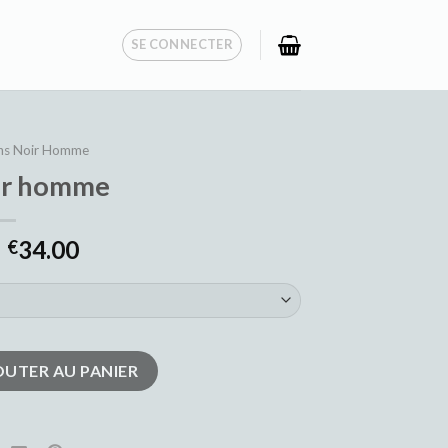
SE CONNECTER
ns Noir Homme
oir homme
34.00
€
r homme
OUTER AU PANIER