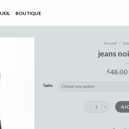
UEIL
BOUTIQUE
Accueil
/
Jea
jeans n
48.00
€
Taille
quantité de jeans noi
AJ