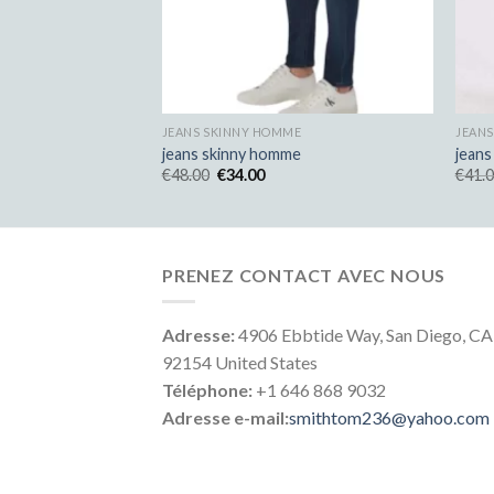
ME
JEANS SKINNY HOMME
JEAN
e
jeans skinny homme
jean
€
48.00
€
34.00
€
41.
PRENEZ CONTACT AVEC NOUS
Adresse:
4906 Ebbtide Way, San Diego, CA
92154 United States
Téléphone:
+1 646 868 9032
Adresse e-mail:
smithtom236@yahoo.com