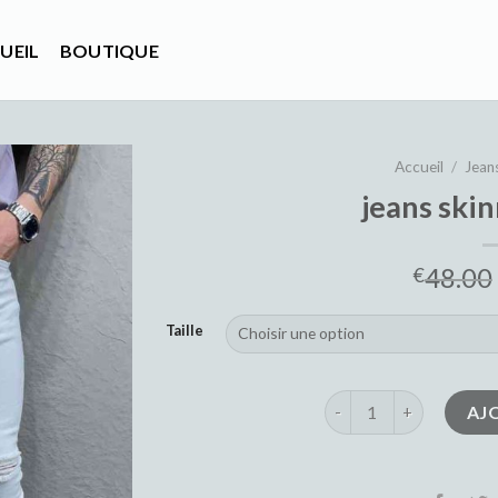
UEIL
BOUTIQUE
Accueil
/
Jean
jeans sk
48.00
€
Taille
quantité de jeans ski
AJ