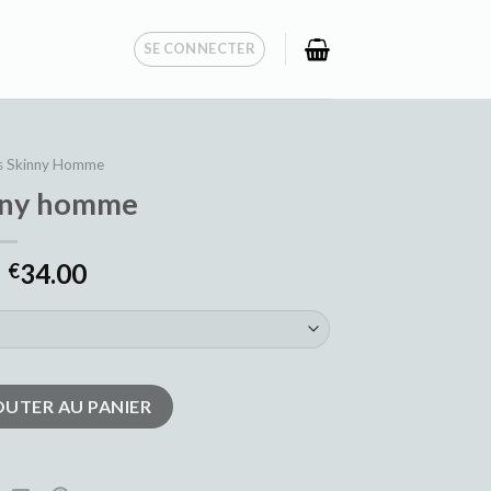
SE CONNECTER
s Skinny Homme
inny homme
34.00
€
nny homme
OUTER AU PANIER