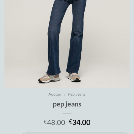
Accueil
/
Pep Jeans
pep jeans
48.00
34.00
€
€