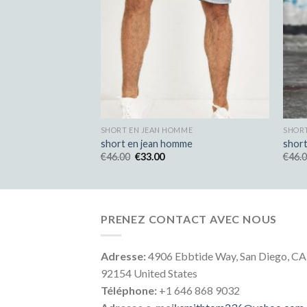
MME
SHORT EN JEAN HOMME
SHOR
mme
short en jean homme
shor
€
46.00
€
33.00
€
46.
PRENEZ CONTACT AVEC NOUS
Adresse:
4906 Ebbtide Way, San Diego, CA
92154 United States
Téléphone:
+1 646 868 9032