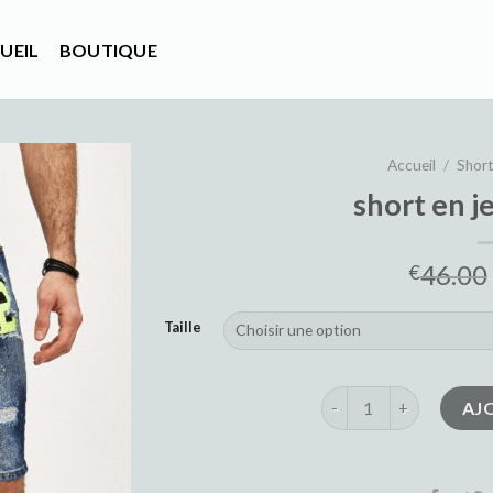
UEIL
BOUTIQUE
Accueil
/
Shor
short en 
46.00
€
Taille
quantité de short en 
AJ