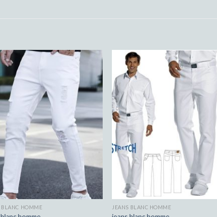
S BLANC HOMME
JEANS BLANC HOMME
s blanc homme
jeans blanc homme