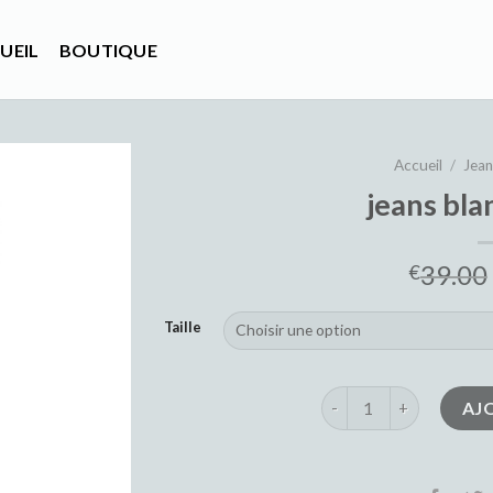
UEIL
BOUTIQUE
Accueil
/
Jea
jeans bl
39.00
€
Taille
quantité de jeans bla
AJ