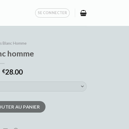
SE CONNECTER
ns Blanc Homme
anc homme
28.00
€
nc homme
OUTER AU PANIER