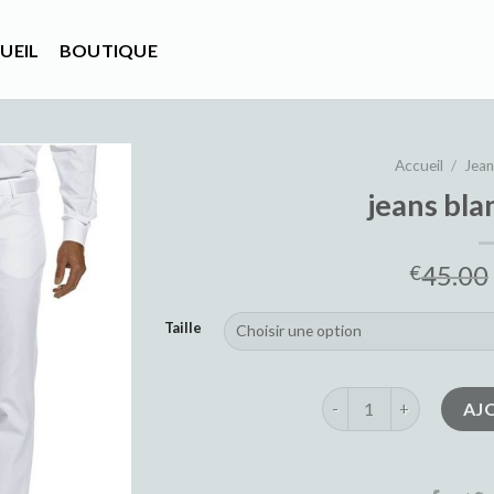
UEIL
BOUTIQUE
Accueil
/
Jea
jeans bl
45.00
€
Taille
quantité de jeans bla
AJ