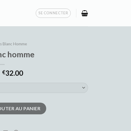
SE CONNECTER
ns Blanc Homme
anc homme
32.00
€
nc homme
OUTER AU PANIER