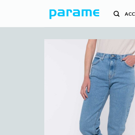
Passer
au
ACC
contenu