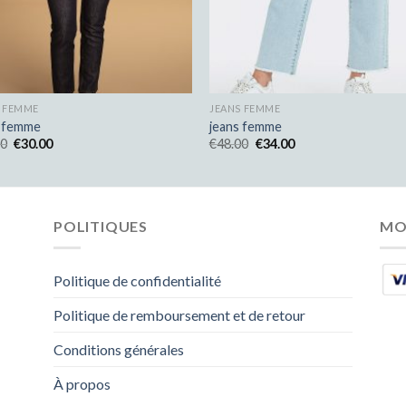
S FEMME
JEANS FEMME
s femme
jeans femme
00
€
30.00
€
48.00
€
34.00
POLITIQUES
MO
Politique de confidentialité
Politique de remboursement et de retour
Conditions générales
À propos